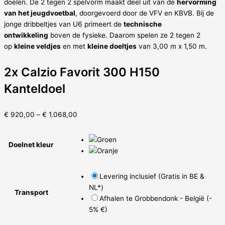
doelen. De 2 tegen 2 spelvorm maakt deel uit van de
hervorming
van het jeugdvoetbal
, doorgevoerd door de VFV en KBVB. Bij de
jonge dribbeltjes van U6 primeert de
technische
ontwikkeling
boven de fysieke. Daarom spelen ze 2 tegen 2
op
kleine veldjes
en met
kleine doeltjes
van 3,00 m x 1,50 m.
2x Calzio Favorit 300 H150
Kanteldoel
€
920,00
–
€
1.068,00
Doelnet kleur
Levering inclusief (Gratis in BE &
NL*)
Transport
Afhalen te Grobbendonk - België (-
5% €)