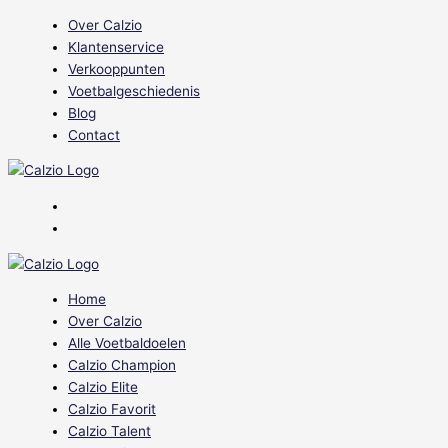
Ga
2x
Over Calzio
naar
Calzio
Klantenservice
de
Favorit
Verkooppunten
inhoud
300
Voetbalgeschiedenis
H150
Blog
Kanteldoel
Contact
quantity
Home
Over Calzio
Alle Voetbaldoelen
Calzio Champion
Calzio Elite
Calzio Favorit
Calzio Talent